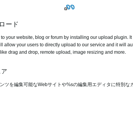
ロード
 your website, blog or forum by installing our upload plugin. It 
ll allow your users to directly upload to our service and it will
ed like drag and drop, remote upload, image resizing and more.
ェア
ンツを編集可能なWebサイトや%sの編集用エディタに特別な